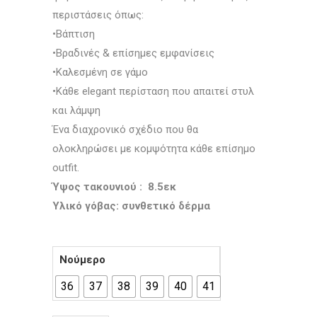
περιστάσεις όπως:
•Βάπτιση
•Βραδινές & επίσημες εμφανίσεις
•Καλεσμένη σε γάμο
•Κάθε elegant περίσταση που απαιτεί στυλ
και λάμψη
Ένα διαχρονικό σχέδιο που θα
ολοκληρώσει με κομψότητα κάθε επίσημο
outfit.
Ύψος τακουνιού : 8.5εκ
Υλικό γόβας: συνθετικό δέρμα
Νούμερο
36
37
38
39
40
41