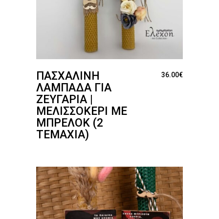
ΠΑΣΧΑΛΙΝΉ
36.00
€
ΛΑΜΠΆΔΑ ΓΙΑ
ΖΕΥΓΆΡΙΑ |
ΜΕΛΙΣΣΟΚΈΡΙ ΜΕ
ΜΠΡΕΛΌΚ (2
ΤΕΜΆΧΙΑ)