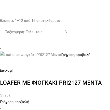
Sorted
Βλέπετε 1–12 από 16 αποτελέσματα
by
Ταξινόμηση: Τελευταία
latest
Γρήγορη προβολή
Αυτό
Επιλογή
το
LOAFER ΜΕ ΦΙΟΓΚΆΚΙ PRI2127 ΜΈΝΤΑ
προϊόν
έχει
51.90
€
πολλαπλές
Γρήγορη προβολή
παραλλαγές.