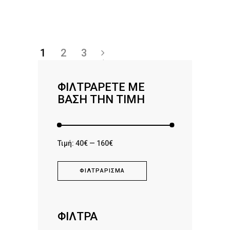
1
2
3
→
ΦΙΛΤΡΆΡΕΤΕ ΜΕ
ΒΆΣΗ ΤΗΝ ΤΙΜΉ
Ελάχιστη
Μέγιστη
Τιμή:
40€
—
160€
τιμή
τιμή
ΦΙΛΤΡΆΡΙΣΜΑ
ΦΙΛΤΡΑ