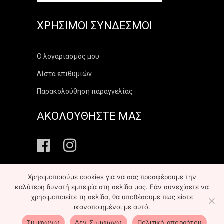
ΧΡΉΣΙΜΟΙ ΣΎΝΔΕΣΜΟΙ
Ο λογαριασμός μου
Λίστα επιθυμιών
Παρακολούθηση παραγγελίας
ΑΚΟΛΟΥΘΗΣΤΕ ΜΑΣ
Χρησιμοποιούμε cookies για να σας προσφέρουμε την
καλύτερη δυνατή εμπειρία στη σελίδα μας. Εάν συνεχίσετε να
χρησιμοποιείτε τη σελίδα, θα υποθέσουμε πως είστε
Copyright ©
2026
elekonart.gr
All Rights Reserved
ικανοποιημένοι με αυτό.
Κατασκευή ιστοτόπου:
Infoscope Hellas
-
με
&
Συμφωνώ
Δεν Συμφωνώ
Πολιτική απορρήτου