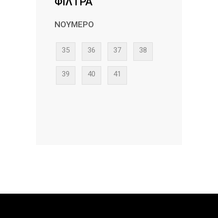
ΦΙΛΤΡΑ
ΝΟΎΜΕΡΟ
35
36
37
38
39
40
41