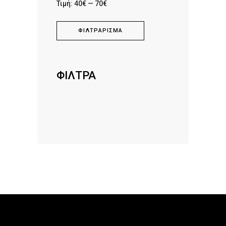
Ελάχιστη
Μέγιστη
Τιμή:
40€
—
70€
τιμή
τιμή
ΦΙΛΤΡΆΡΙΣΜΑ
ΦΙΛΤΡΑ