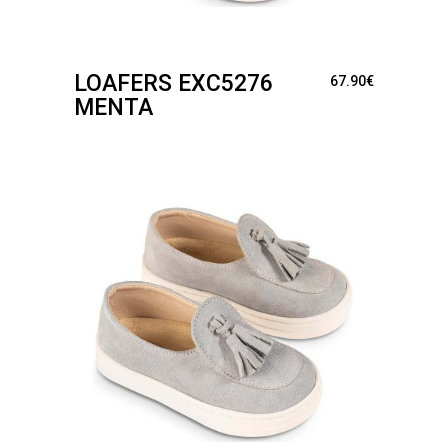
LOAFERS EXC5276
67.90
€
ΜΈΝΤΑ