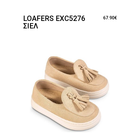
LOAFERS EXC5276
67.90
€
ΣΙΈΛ