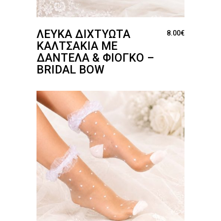
ΛΕΥΚΆ ΔΙΧΤΥΩΤΆ
8.00
€
ΚΑΛΤΣΆΚΙΑ ΜΕ
ΔΑΝΤΈΛΑ & ΦΙΌΓΚΟ –
BRIDAL BOW