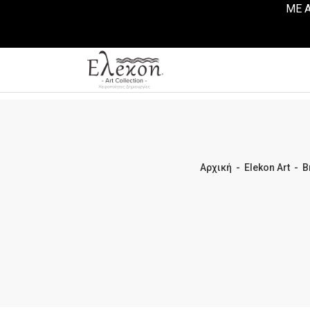
ΜΕ Α
Αρχική
-
Elekon Art
-
B