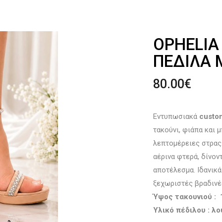
OPHELIA
ΠΈΔΙΛΑ 
80.00
€
Εντυπωσιακά
custo
τακούνι, φιάπα και 
λεπτομέρειες στρας
αέρινα φτερά, δίνον
αποτέλεσμα. Ιδανικά
ξεχωριστές βραδινέ
Ύψος τακουνιού : 
Υλικό πέδιλου : λ