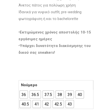
Άνετος πάτος για πολύωρη χρήση
Ιδανικά για νυφικό outfit, pre-wedding
φωτογράφιση ή και το bachelorette
•Εκτιμώμενος χρόνος αποστολής 10-15
εργάσιμες ημέρες
•Υπάρχει δυνατότητα διακόσμησης του
δικού σας sneakers!
Νούμερο
36
36.5
37.5
38
39
40
40.5
41
42
42.5
43