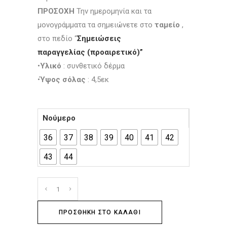
ΠΡΟΣΟΧΗ
Την ημερομηνία και τα
μονογράμματα τα σημειώνετε στο
ταμείο
,
στο πεδίο “
Σημειώσεις
παραγγελίας
(προαιρετικό)”
•
Υλικό
: συνθετικό δέρμα
•
Ύψος σόλας
: 4,5εκ
Νούμερο
36
37
38
39
40
41
42
43
44
ΠΡΟΣΘΉΚΗ ΣΤΟ ΚΑΛΆΘΙ