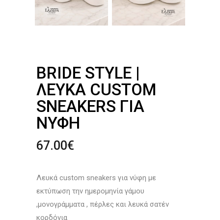
BRIDE STYLE |
ΛΕΥΚΆ CUSTOM
SNEAKERS ΓΙΑ
ΝΎΦΗ
67.00
€
Λευκά custom sneakers για νύφη με
εκτύπωση την ημερομηνία γάμου
,μονογράμματα , πέρλες και λευκά σατέν
κορδόνια