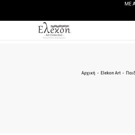
ΜΕ Α
Αρχική
-
Elekon Art
-
Παιδ