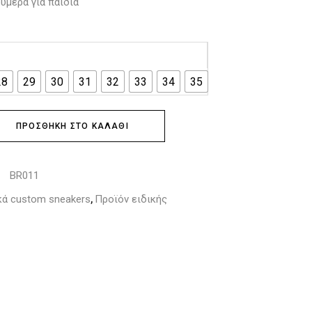
ύμερα για παιδιά
28
29
30
31
32
33
34
35
ΠΡΟΣΘΉΚΗ ΣΤΟ ΚΑΛΆΘΙ
BR011
:
κά custom sneakers
Προϊόν ειδικής
,