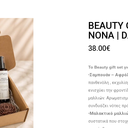
BEAUTY G
ΝΟΝΆ | D
38.00
€
Το Beauty gift set γ
•
Σαμπουάν – Αφρό
πανθενόλη , εκχυλίσ
ενισχύει την φροντί
μαλλιών. Αρωματισμ
συνδυάζει νότες πρά
•
Μαλακτικό μαλλι
συστατικά που στοχ