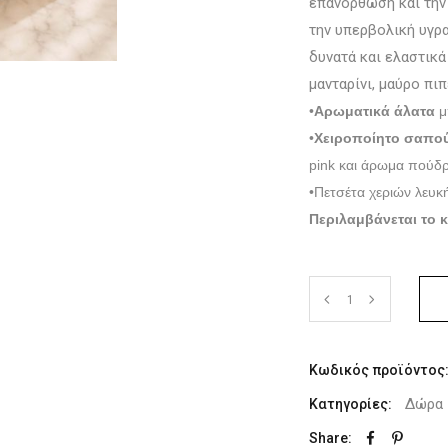
επανόρθωση και την 
την υπερβολική υγρα
δυνατά και ελαστικά
μανταρίνι, μαύρο πιπ
•
Αρωματικά άλατα
μ
•
Χειροποίητο
σαπού
pink και άρωμα πούδ
•Πετσέτα χεριών λευκ
Περιλαμβάνεται το 
Κωδικός προϊόντος
Δώρα 
Κατηγορίες:
Share: