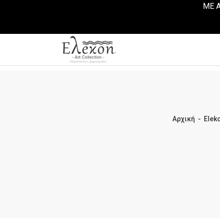
ΜΕ Α
Αρχική
-
Eleko