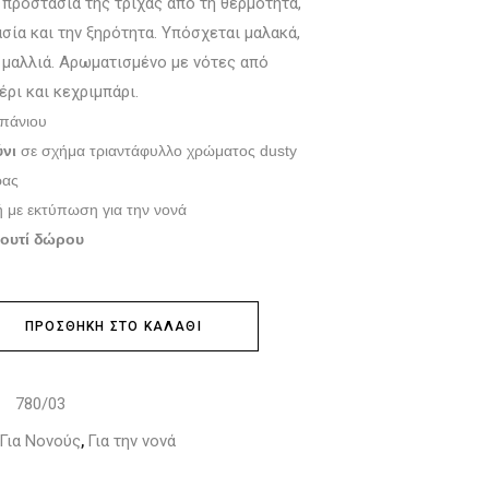
προστασία της τρίχας από τη θερμότητα,
σία και την ξηρότητα. Υπόσχεται μαλακά,
 μαλλιά. Αρωματισμένο με νότες από
έρι και κεχριμπάρι.
πάνιου
νι
σε σχήμα τριαντάφυλλο χρώματος dusty
ρας
ή με εκτύπωση για την νονά
κουτί δώρου
ΠΡΟΣΘΉΚΗ ΣΤΟ ΚΑΛΆΘΙ
780/03
:
Για Νονούς
Για την νονά
,