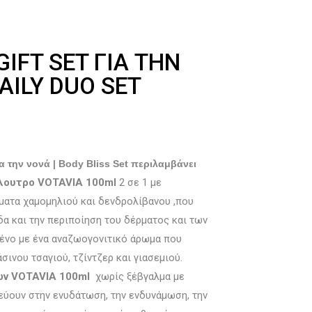
IFT SET ΓΙΑ ΤΗΝ
AILY DUO SET
ια την νονά | Body Bliss Set περιλαμβάνει
λουτρο
VOTAVIA 100ml
2 σε 1 με
ματα χαμομηλιού και δενδρολίβανου ,που
δα και την περιποίηση του δέρματος και των
ένο με ένα αναζωογονιτικό άρωμα που
σινου τσαγιού, τζίντζερ και γιασεμιού.
ών
VOTAVIA
100ml
χωρίς ξέβγαλμα με
εύουν στην ενυδάτωση, την ενδυνάμωση, την