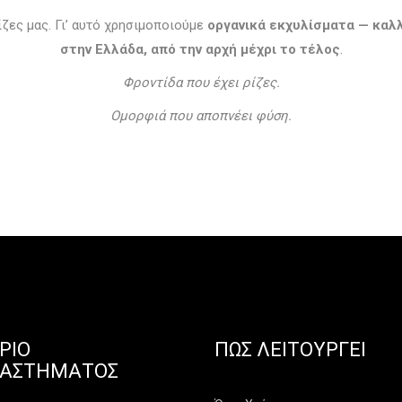
ίζες μας. Γι’ αυτό χρησιμοποιούμε
οργανικά εκχυλίσματα — καλ
στην Ελλάδα, από την αρχή μέχρι το τέλος
.
Φροντίδα που έχει ρίζες.
Ομορφιά που αποπνέει φύση.
ΡΙΟ
ΠΏΣ ΛΕΙΤΟΥΡΓΕΊ
ΤΑΣΤΉΜΑΤΟΣ