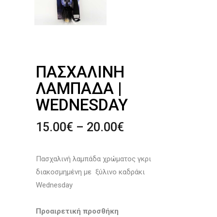
ΠΑΣΧΑΛΙΝΉ
ΛΑΜΠΆΔΑ |
WEDNESDAY
Price
15.00
€
–
20.00
€
range:
15.00€
Πασχαλινή λαμπάδα χρώματος γκρι
through
διακοσμημένη με ξύλινο καδράκι
20.00€
Wednesday
Προαιρετική προσθήκη