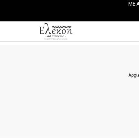
ΜΕ Α
Αρχι