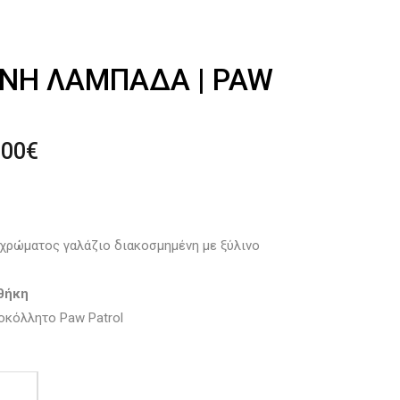
ΝΉ ΛΑΜΠΆΔΑ | PAW
Price
.00
€
range:
15.00€
through
20.00€
χρώματος γαλάζιο διακοσμημένη με ξύλινο
σθήκη
οκόλλητο Paw Patrol