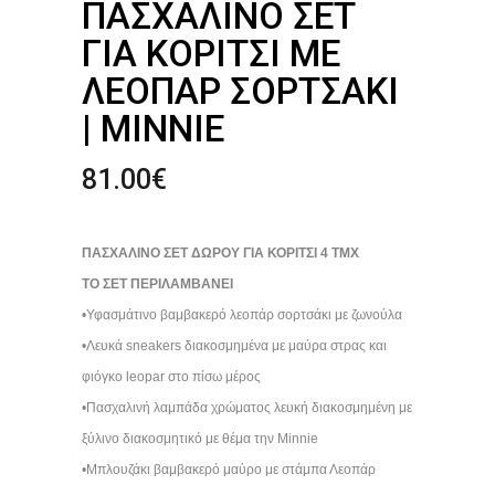
ΠΑΣΧΑΛΙΝΌ ΣΕΤ
ΓΙΑ ΚΟΡΊΤΣΙ ΜΕ
ΛΕΟΠΆΡ ΣΟΡΤΣΆΚΙ
| MINNIE
81.00
€
ΠΑΣΧΑΛΙΝΟ ΣΕΤ ΔΩΡΟΥ ΓΙΑ ΚΟΡΙΤΣΙ 4 ΤΜΧ
ΤΟ ΣΕΤ ΠΕΡΙΛΑΜΒΑΝΕΙ
•Υφασμάτινο βαμβακερό λεοπάρ σορτσάκι με ζωνούλα
•Λευκά sneakers διακοσμημένα με μαύρα στρας και
φιόγκο leopar στο πίσω μέρος
•Πασχαλινή λαμπάδα χρώματος λευκή διακοσμημένη με
ξύλινο διακοσμητικό με θέμα την Minnie
•Μπλουζάκι βαμβακερό μαύρο με στάμπα Λεοπάρ