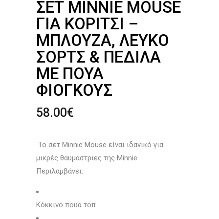
ΣΕΤ MINNIE MOUSE
ΓΙΑ ΚΟΡΊΤΣΙ –
ΜΠΛΟΎΖΑ, ΛΕΥΚΌ
ΣΌΡΤΣ & ΠΈΔΙΛΑ
ΜΕ ΠΟΥΆ
ΦΙΌΓΚΟΥΣ
58.00
€
Το σετ Minnie Mouse είναι ιδανικό για
μικρές θαυμάστριες της Minnie.
Περιλαμβάνει:
Κόκκινο πουά τοπ