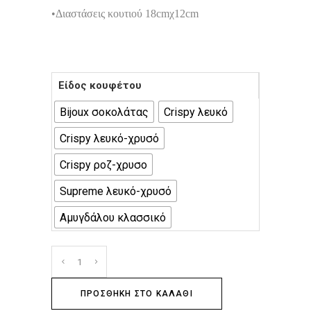
•Διαστάσεις κουτιού 18cmχ12cm
Είδος κουφέτου
Bijoux σοκολάτας
Crispy λευκό
Crispy λευκό-χρυσό
Crispy ροζ-χρυσο
Supreme λευκό-χρυσό
Αμυγδάλου κλασσικό
ΠΡΟΣΘΉΚΗ ΣΤΟ ΚΑΛΆΘΙ