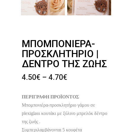
ΜΠΟΜΠΟΝΙΈΡΑ-
ΠΡΟΣΚΛΗΤΉΡΙΟ |
ΔΈΝΤΡΟ ΤΗΣ ΖΩΉΣ
Price
4.50
€
–
4.70
€
range:
4.50€
ΠΕΡΙΓΡΑΦΗ ΠΡΟΪΟΝΤΟΣ
through
4.70€
Μπομπονιέρα-προσκλητήριο γάμου σε
plexiglass κουτάκι με ξύλινο μπρελόκ δέντρο
της ζωής .
Συμπεριλαμβάνονται 5 κουφέτα