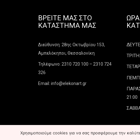
ΒΡΕΊΤΕ ΜΑΣ ΣΤΟ
ΩΡΆ
ΚΑΤΆΣΤΗΜΑ ΜΑΣ
ΚΑ
ΔΕΥΤΕΡ
Διεύθυνση: 28ης Οκτωβρίου 153,
Αμπελόκηποι, Θεσσαλονίκη
ΤΡΙΤΗ:
Τηλέφωνο: 2310 720 100 – 2310 724
ΤΕΤΑΡ
326
ΠΕΜΠΤΗ
Email: info@elekonart.gr
ΠΑΡΑΣΚ
21:00
ΣΑΒΒΑ
Χρησιμοποιούμε cookies για να σας προσφέρουμε την καλύτερ