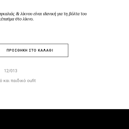
καλιάς & λίκνου είναι ιδανική για τη βόλτα του
κέπασμα στο λίκνο.
ΠΡΟΣΘΉΚΗ ΣΤΟ ΚΑΛΆΘΙ
12/013
:
 και παιδικό oufit