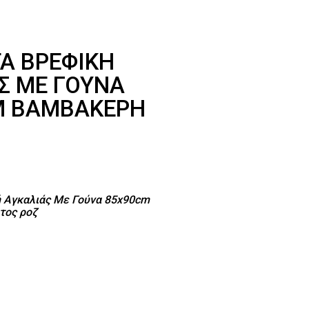
Α ΒΡΕΦΙΚΉ
Σ ΜΕ ΓΟΎΝΑ
M ΒΑΜΒΑΚΕΡΉ
 Αγκαλιάς Με Γούνα 85x90cm
τος ροζ