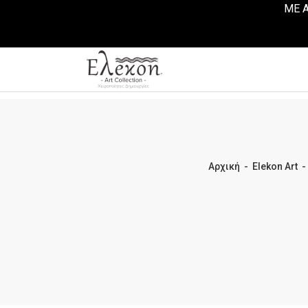
ΜΕ Α
Αρχική
-
Elekon Art