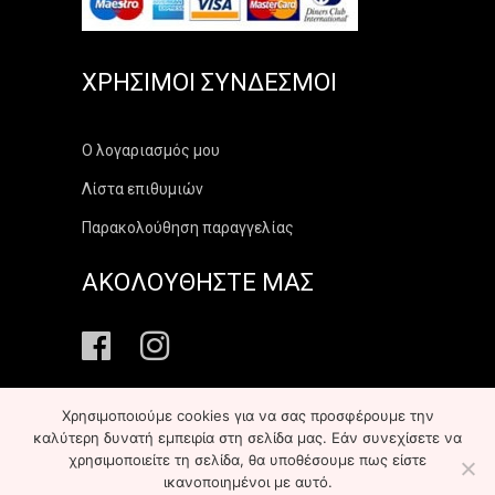
ΧΡΉΣΙΜΟΙ ΣΎΝΔΕΣΜΟΙ
Ο λογαριασμός μου
Λίστα επιθυμιών
Παρακολούθηση παραγγελίας
ΑΚΟΛΟΥΘΗΣΤΕ ΜΑΣ
Χρησιμοποιούμε cookies για να σας προσφέρουμε την
καλύτερη δυνατή εμπειρία στη σελίδα μας. Εάν συνεχίσετε να
χρησιμοποιείτε τη σελίδα, θα υποθέσουμε πως είστε
Copyright ©
2026
elekonart.gr
All Rights Reserved
ικανοποιημένοι με αυτό.