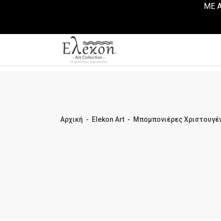
ΜΕ Α
Αρχική
-
Elekon Art
-
Μπομπονιέρες Χριστουγέ