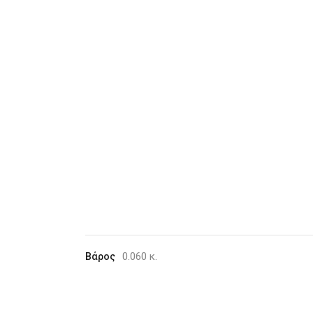
0.060 κ.
Βάρος