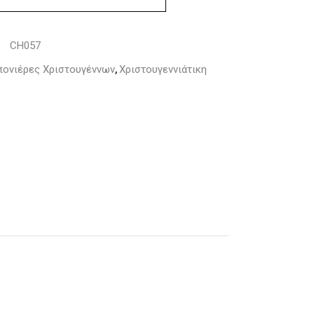
CH057
:
ονιέρες Χριστουγέννων
Χριστουγεννιάτικη
,