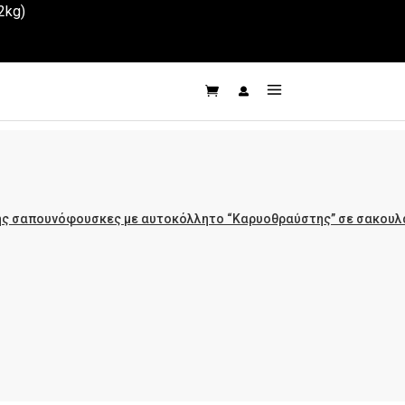
2kg)
ης σαπουνόφουσκες με αυτοκόλλητο “Καρυοθραύστης” σε σακουλ