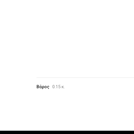
0.15 κ.
Βάρος