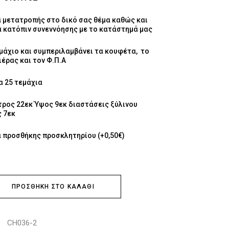
 μετατροπής στο δικό σας θέμα καθώς και
 κατόπιν συνεννόησης με το κατάστημά μας
μάχιο και συμπεριλαμβάνει τα κουφέτα, το
έρας και τον Φ.Π.Α
α 25 τεμάχια
τρος 22εκ Ύψος 9εκ διαστάσεις ξύλινου
 7εκ
 προσθήκης προσκλητηρίου (+0,50€)
ΠΡΟΣΘΉΚΗ ΣΤΟ ΚΑΛΆΘΙ
CH036-2
: