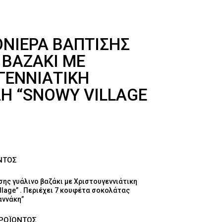
ΝΙΈΡΑ ΒΆΠΤΙΣΗΣ
 ΒΑΖΆΚΙ ΜΕ
ΓΕΝΝΙΆΤΙΚΗ
Η “SNOWY VILLAGE
ΝΤΟΣ
ης γυάλινο βαζάκι με Χριστουγεννιάτικη
lage” . Περιέχει 7 κουφέτα σοκολάτας
αννάκη”
ΠΡΟΪΟΝΤΟΣ