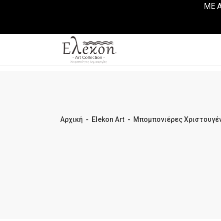
ΜΕ Α
Αρχική
-
Elekon Art
-
Μπομπονιέρες Χριστουγέ