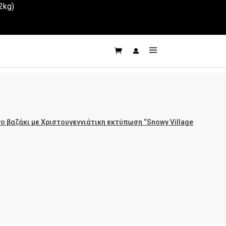
2kg)
 βαζάκι με Χριστουγεννιάτικη εκτύπωση “Snowy Village