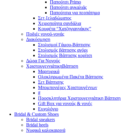
Παπούτσι Primo
Παπούτσι αγκαλιάς
Παπούτσια για περπάτημα
Σετ ξελαδώματος
Χειροποίητα σανδάλια
Κουφέτα “Χατζηγιαννάκης”
Ποδιές νονού-νονάς
Διακόσμηση
Στολισμοί Γάμου-Βάπτισης
Στολισμός βάπτισης αγόρι
Στολισμός Βάπτισης κορίτσι
Δώρα Για Νονούς
Χριστουγεννιάτικη
Βάπτιση
Μαρτυρικά
Ολοκληρωμένα Πακέτα Βάπτισης
Σετ Βάπτισης
Μπομπονιέρες Χριστουγέννων
#
Προσκλητήρια Χριστουγεννιάτικη Βάπτιση
Gift Box για νονούς & νονές
Ευχολόγιο
Bridal &
Custom Shoes
Bridal sneakers
Bridal heels
Νυφικά καλοκαιρινά