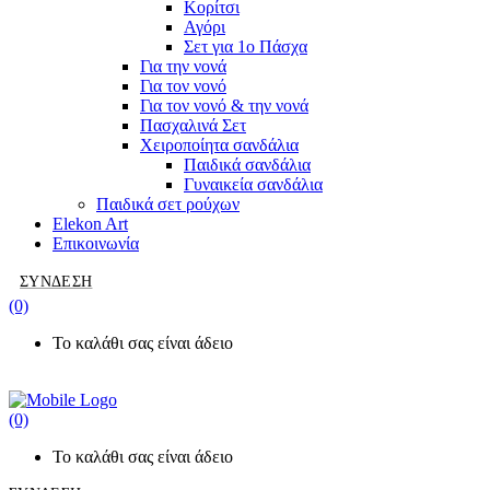
Κορίτσι
Αγόρι
Σετ για 1ο Πάσχα
Για την νονά
Για τον νονό
Για τον νονό & την νονά
Πασχαλινά Σετ
Χειροποίητα σανδάλια
Παιδικά σανδάλια
Γυναικεία σανδάλια
Παιδικά σετ
ρούχων
Elekon Art
Επικοινωνία
ΣΎΝΔΕΣΗ
(0)
Το καλάθι σας είναι άδειο
(0)
Το καλάθι σας είναι άδειο