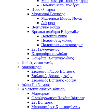
Μπομπονιέρα-Προσκλητήριο
Παιδικές Μπομπονιέρες
Προσκλητήρια
Μαρτυρικά Βάπτισης
Μαρτυρικά Μαμάς-Νονάς
Διάφορα
Βαπτιστικά Ρούχα
Βρεφικό υπόδημα Babywalker
Παπούτσι Primo
Παπούτσι αγκαλιάς
Παπούτσια για περπάτημα
Σετ ξελαδώματος
Χειροποίητα σανδάλια
Κουφέτα “Χατζηγιαννάκης”
Ποδιές νονού-νονάς
Διακόσμηση
Στολισμοί Γάμου-Βάπτισης
Στολισμός βάπτισης αγόρι
Στολισμός Βάπτισης κορίτσι
Δώρα Για Νονούς
Χριστουγεννιάτικη
Βάπτιση
Μαρτυρικά
Ολοκληρωμένα Πακέτα Βάπτισης
Σετ Βάπτισης
Μπομπονιέρες Χριστουγέννων