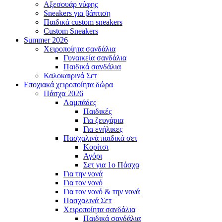
Αξεσουάρ νύφης
Sneakers για βάπτιση
Παιδικά custom sneakers
Custom Sneakers
Summer
2026
Χειροποίητα σανδάλια
Γυναικεία σανδάλια
Παιδικά σανδάλια
Καλοκαιρινά Σετ
Εποχιακά
χειροποίητα δώρα
Πάσχα
2026
Λαμπάδες
Παιδικές
Για ζευγάρια
Για ενήλικες
Πασχαλινά παιδικά σετ
Κορίτσι
Αγόρι
Σετ για 1ο Πάσχα
Για την νονά
Για τον νονό
Για τον νονό & την νονά
Πασχαλινά Σετ
Χειροποίητα σανδάλια
Παιδικά σανδάλια