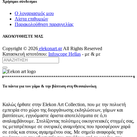
Χρήσιμοι σύνδεσμοι
Ο λογαριασμός μου
Λίστα επιθυμιών
Παρακολούθηση παραγγελίας
ΑΚΟΛΟΥΘΗΣΤΕ ΜΑΣ
Copyright ©
2026
elekonart.gr
All Rights Reserved
Κατασκευή ιστοτόπου:
Infoscope Hellas
-
με
& με
Τα πάντα για τον γάμο & την βάπτιση στη Θεσσαλονίκη
Καλώς ήρθατε στην Elekon Art Collection, που με την πολυετή
εμπειρία στο χώρο της διοργάνωσης εκδηλώσεων, γάμων και
βαπτίσεων, εγγυόμαστε άριστα αποτελέσματα σε ό,τι
αναλαμβάνουμε. Στολίζοντας πολύτιμες οικογενειακές στιγμές σας,
τις μετατρέπουμε σε ονειρικές αναμνήσεις που προσφέρουν χαρά
σε εσάς και στους αγαμημένου σας. Με σημείο αναφοράς την