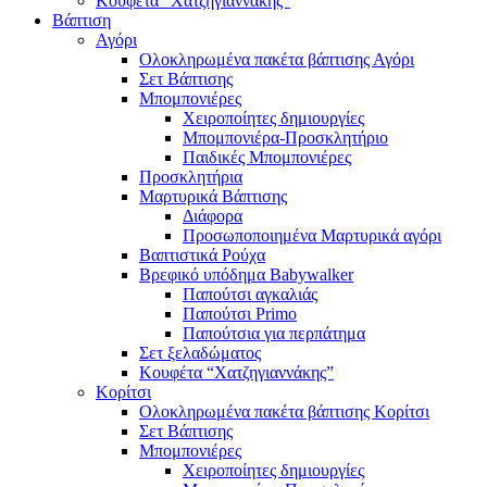
Κουφέτα “Χατζηγιαννάκης”
Βάπτιση
Αγόρι
Ολοκληρωμένα πακέτα βάπτισης Αγόρι
Σετ Βάπτισης
Μπομπονιέρες
Χειροποίητες δημιουργίες
Μπομπονιέρα-Προσκλητήριο
Παιδικές Μπομπονιέρες
Προσκλητήρια
Μαρτυρικά Βάπτισης
Διάφορα
Προσωποποιημένα Μαρτυρικά αγόρι
Βαπτιστικά Ρούχα
Βρεφικό υπόδημα Babywalker
Παπούτσι αγκαλιάς
Παπούτσι Primo
Παπούτσια για περπάτημα
Σετ ξελαδώματος
Κουφέτα “Χατζηγιαννάκης”
Κορίτσι
Ολοκληρωμένα πακέτα βάπτισης Κορίτσι
Σετ Βάπτισης
Μπομπονιέρες
Χειροποίητες δημιουργίες