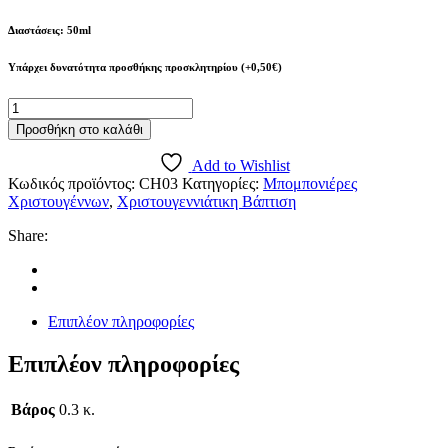
Διαστάσεις: 50ml
Υπάρχει δυνατότητα προσθήκης προσκλητηρίου (+0,50€)
Μπομπονιέρα
Βάπτισης
Προσθήκη στο καλάθι
μπουκαλάκι
με
Add to Wishlist
αρωματικό
Κωδικός προϊόντος:
CH03
Κατηγορίες:
Μπομπονιέρες
χώρου
Χριστουγέννων
,
Χριστουγεννιάτικη Βάπτιση
και
αυτοκόλλητο
Share:
"Oh
Deer!"
ποσότητα
Επιπλέον πληροφορίες
Επιπλέον πληροφορίες
Βάρος
0.3 κ.