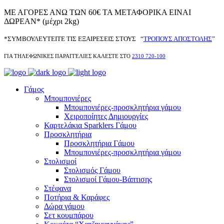
ΜΕ ΑΓΟΡΕΣ ΑΝΩ ΤΩΝ 60€ ΤΑ ΜΕΤΑΦΟΡΙΚΑ ΕΙΝΑΙ
ΔΩΡΕΑΝ* (μέχρι 2kg)
*ΣΥΜΒΟΥΛΕΥΤΕΙΤΕ ΤΙΣ ΕΞΑΙΡΕΣΕΙΣ ΣΤΟΥΣ “
ΤΡΟΠΟΥΣ ΑΠΟΣΤΟΛΗΣ
”
ΓΙΑ ΤΗΛΕΦΩΝΙΚΕΣ ΠΑΡΑΓΓΕΛΙΕΣ ΚΑΛΕΣΤΕ ΣΤΟ
2310 720-100
Γάμος
Μπομπονιέρες
Μπομπονιέρες-προσκλητήρια γάμου
Χειροποίητες Δημιουργίες
Καρτελάκια Sparklers Γάμου
Προσκλητήρια
Προσκλητήρια Γάμου
Μπομπονιέρες-προσκλητήρια γάμου
Στολισμοί
Στολισμός Γάμου
Στολισμοί Γάμου-Βάπτισης
Στέφανα
Ποτήρια & Καράφες
Δώρα γάμου
Σετ κουμπάρου