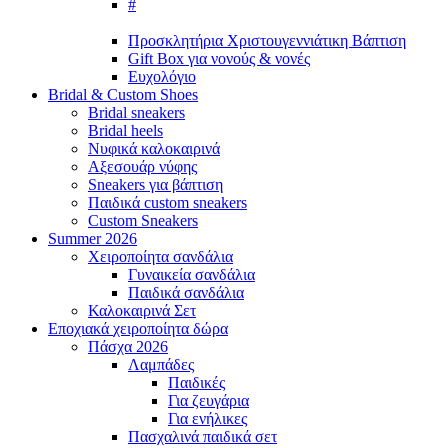
#
Προσκλητήρια Χριστουγεννιάτικη Βάπτιση
Gift Box για νονούς & νονές
Ευχολόγιο
Bridal &
Custom Shoes
Bridal sneakers
Bridal heels
Νυφικά καλοκαιρινά
Αξεσουάρ νύφης
Sneakers για βάπτιση
Παιδικά custom sneakers
Custom Sneakers
Summer
2026
Χειροποίητα σανδάλια
Γυναικεία σανδάλια
Παιδικά σανδάλια
Καλοκαιρινά Σετ
Εποχιακά
χειροποίητα δώρα
Πάσχα
2026
Λαμπάδες
Παιδικές
Για ζευγάρια
Για ενήλικες
Πασχαλινά παιδικά σετ