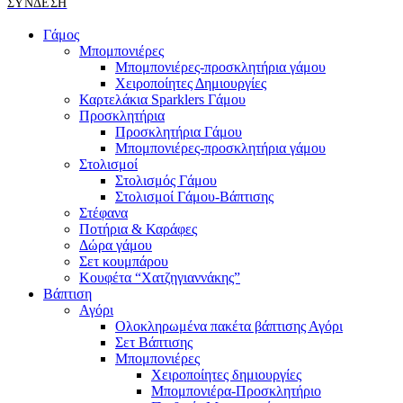
ΣΎΝΔΕΣΗ
Γάμος
Μπομπονιέρες
Μπομπονιέρες-προσκλητήρια γάμου
Χειροποίητες Δημιουργίες
Καρτελάκια Sparklers Γάμου
Προσκλητήρια
Προσκλητήρια Γάμου
Μπομπονιέρες-προσκλητήρια γάμου
Στολισμοί
Στολισμός Γάμου
Στολισμοί Γάμου-Βάπτισης
Στέφανα
Ποτήρια & Καράφες
Δώρα γάμου
Σετ κουμπάρου
Κουφέτα “Χατζηγιαννάκης”
Βάπτιση
Αγόρι
Ολοκληρωμένα πακέτα βάπτισης Αγόρι
Σετ Βάπτισης
Μπομπονιέρες
Χειροποίητες δημιουργίες
Μπομπονιέρα-Προσκλητήριο