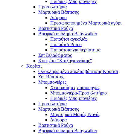
Παιδικές Μπομπονιέρες
Προσκλητήρια
Μαρτυρικά Βάπτισης
Διάφορα
Προσωποποιημένα Μαρτυρικά αγόρι
Βαπτιστικά Ρούχα
Βρεφικό υπόδημα Babywalker
Παπούτσι αγκαλιάς
Παπούτσι Primo
Παπούτσια για περπάτημα
Σετ ξελαδώματος
Κουφέτα “Χατζηγιαννάκης”
Κορίτσι
Ολοκληρωμένα πακέτα βάπτισης Κορίτσι
Σετ Βάπτισης
Μπομπονιέρες
Χειροποίητες δημιουργίες
Μπομπονιέρα-Προσκλητήριο
Παιδικές Μπομπονιέρες
Προσκλητήρια
Μαρτυρικά Βάπτισης
Μαρτυρικά Μαμάς-Νονάς
Διάφορα
Βαπτιστικά Ρούχα
Βρεφικό υπόδημα Babywalker