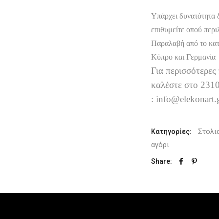
Υπάρχει δυνατότητα 
επιθυμείτε οπού περι
Παραλαβή από το κατ
Κύπρο και Γερμανία
Για περισσότερες
καλέστε στο 2310
: info@elekonart.
Στολι
Κατηγορίες:
αγόρι
Share: