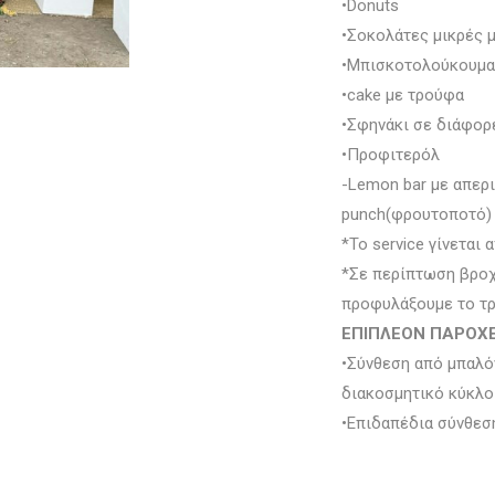
•Donuts
•Σοκολάτες μικρές 
•Μπισκοτολούκουμα
•cake με τρούφα
•Σφηνάκι σε διάφορ
•Προφιτερόλ
-Lemon bar με απερι
punch(φρουτοποτό)
*Το service γίνεται
*Σε περίπτωση βροχ
προφυλάξουμε το τ
ΕΠΙΠΛΕΟΝ ΠΑΡΟΧ
•Σύνθεση από μπαλό
διακοσμητικό κύκλο
•Επιδαπέδια σύνθεσ