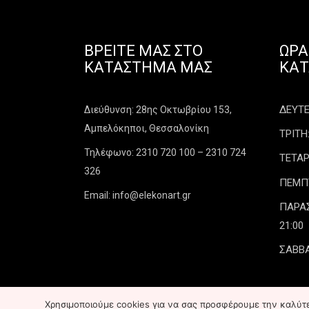
ΒΡΕΊΤΕ ΜΑΣ ΣΤΟ
ΩΡΆ
ΚΑΤΆΣΤΗΜΑ ΜΑΣ
ΚΑ
ΔΕΥΤΕΡ
Διεύθυνση: 28ης Οκτωβρίου 153,
Αμπελόκηποι, Θεσσαλονίκη
ΤΡΙΤΗ:
Τηλέφωνο: 2310 720 100 – 2310 724
ΤΕΤΑΡ
326
ΠΕΜΠΤΗ
Email: info@elekonart.gr
ΠΑΡΑΣΚ
21:00
ΣΑΒΒΑ
Χρησιμοποιούμε cookies για να σας προσφέρουμε την καλύτερ