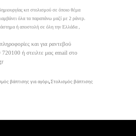
δημιουργίας κιτ στολισμού σε όποιο θέμα
λαμβάνει όλα τα παραπάνω μαζί με 2 ράνερ.
άστημα ή αποστολή σε όλη την Ελλάδα ,
 πληροφορίες και για ραντεβού
 720100 ή στειλτε μας email στο
gr
σμός βάπτισης για αγόρι
Στολισμός βάπτισης
,