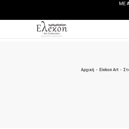
ΜΕ Α
Αρχική
-
Elekon Art
-
Στ