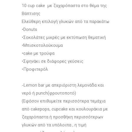
10 cup cake με ζαχαρόπαστα στο θέμα της
Βάπτισης
Ελεύθερη επιλογή γλυκών από τα παρακάτω
•Donuts
•Σοκολάτες μικρές με εκτύπωση θεματική
•Μπισκοτολούκουμα
•cake με τρούφα
•Σφηνάκι σε διάφορες γεύσεις
•Προφιτερόλ
-Lemon bar με απεριόριστη λεμονάδα και
νερό ή punch(φρουτοποτό)
(Εφόσον επιθυμείτε περισσότερα τεμάχια
από cakepops, cupcake και κουλουράκια με
ζαχαρόπαστα ή προσθήκη περισσότερων
γλυκών από τα υπόλοιπα , η τιμή