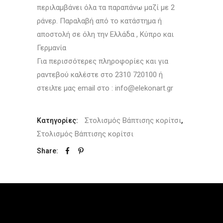
περιλαμβάνει όλα τα παραπάνω μαζί με 2
ράνερ. Παραλαβή από το κατάστημα ή
αποστολή σε όλη την Ελλάδα , Κύπρο και
Γερμανία
Για περισσότερες πληροφορίες και για
ραντεβού καλέστε στο 2310 720100 ή
στειλτε μας email στο : info@elekonart.gr
Στολισμός Βάπτισης κορίτσι
Κατηγορίες:
,
Στολισμός Βάπτισης κορίτσι
Share: