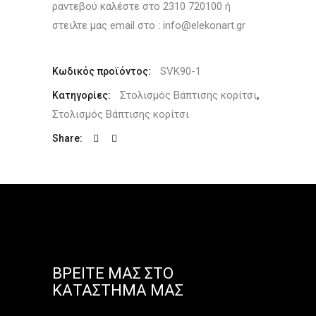
ραντεβού καλέστε στο 2310 720100 ή
στειλτε μας email στο : info@elekonart.gr
SVK90-1
Κωδικός προϊόντος:
Στολισμός Βάπτισης κορίτσι
Κατηγορίες:
,
Στολισμός Βάπτισης κορίτσι
Share:
ΒΡΕΊΤΕ ΜΑΣ ΣΤΟ
ΚΑΤΆΣΤΗΜΑ ΜΑΣ