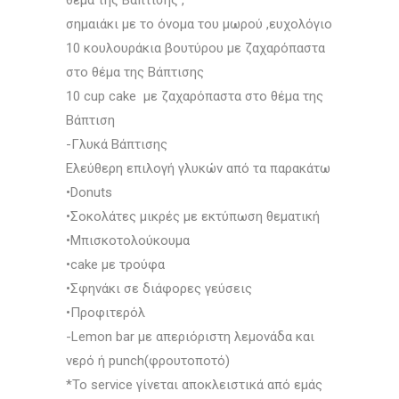
σημαιάκι με το όνομα του μωρού ,ευχολόγιο
10 κουλουράκια βουτύρου με ζαχαρόπαστα
στο θέμα της Βάπτισης
10 cup cake με ζαχαρόπαστα στο θέμα της
Βάπτιση
-Γλυκά Βάπτισης
Ελεύθερη επιλογή γλυκών από τα παρακάτω
•Donuts
•Σοκολάτες μικρές με εκτύπωση θεματική
•Μπισκοτολούκουμα
•cake με τρούφα
•Σφηνάκι σε διάφορες γεύσεις
•Προφιτερόλ
-Lemon bar με απεριόριστη λεμονάδα και
νερό ή punch(φρουτοποτό)
*Το service γίνεται αποκλειστικά από εμάς