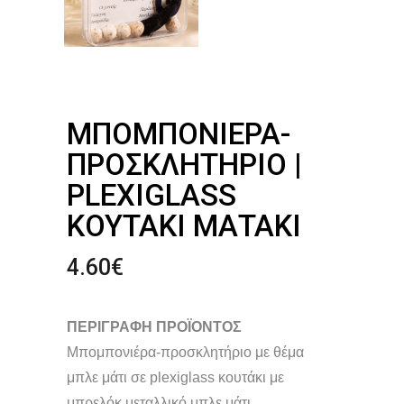
ΜΠΟΜΠΟΝΙΈΡΑ-
ΠΡΟΣΚΛΗΤΉΡΙΟ |
PLEXIGLASS
ΚΟΥΤΆΚΙ ΜΑΤΆΚΙ
4.60
€
ΠΕΡΙΓΡΑΦΗ ΠΡΟΪΟΝΤΟΣ
Μπομπονιέρα-προσκλητήριο με θέμα
μπλε μάτι σε plexiglass κουτάκι με
μπρελόκ μεταλλικό μπλε μάτι .