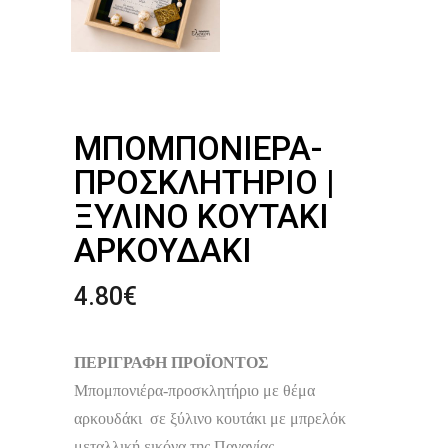
ΜΠΟΜΠΟΝΙΈΡΑ-
ΠΡΟΣΚΛΗΤΉΡΙΟ |
ΞΎΛΙΝΟ ΚΟΥΤΆΚΙ
ΑΡΚΟΥΔΆΚΙ
4.80
€
ΠΕΡΙΓΡΑΦΗ ΠΡΟΪΟΝΤΟΣ
Μπομπονιέρα-προσκλητήριο με θέμα
αρκουδάκι σε ξύλινο κουτάκι με μπρελόκ
μεταλλική εικόνα της Παναγίας