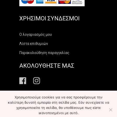
ΧΡΉΣΙΜΟΙ ΣΎΝΔΕΣΜΟΙ
Ο λογαριασμός μου
Λίστα επιθυμιών
Παρακολούθηση παραγγελίας
ΑΚΟΛΟΥΘΗΣΤΕ ΜΑΣ
Χρησιμοποιούμε cookies για να σας προσφέρουμε την
καλύτερη δυνατή εμπειρία στη σελίδα μας. Εάν συνεχίσετε να
χρησιμοποιείτε τη σελίδα, θα υποθέσουμε πως είστε
Copyright ©
2026
elekonart.gr
All Rights Reserved
ικανοποιημένοι με αυτό.
Κατασκευή ιστοτόπου:
Infoscope Hellas
-
με
&