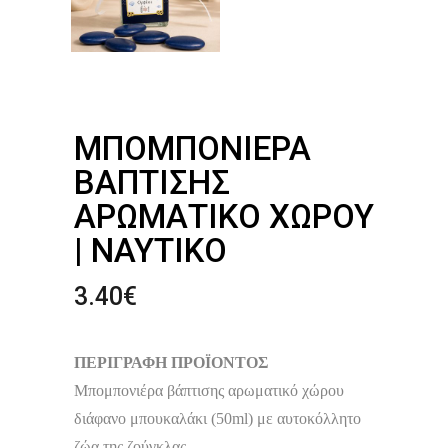
ΜΠΟΜΠΟΝΙΈΡΑ
ΒΆΠΤΙΣΗΣ
ΑΡΩΜΑΤΙΚΌ ΧΏΡΟΥ
| ΝΑΥΤΙΚΌ
3.40
€
ΠΕΡΙΓΡΑΦΗ ΠΡΟΪΟΝΤΟΣ
Μπομπονιέρα βάπτισης αρωματικό χώρου
διάφανο μπουκαλάκι (50ml) με αυτοκόλλητο
ζώα της ζούγκλας