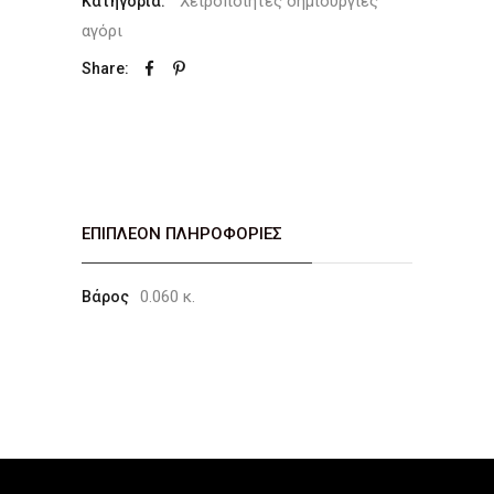
Χειροποίητες δημιουργίες
Κατηγορία:
αγόρι
Share:
ΕΠΙΠΛΈΟΝ ΠΛΗΡΟΦΟΡΊΕΣ
0.060 κ.
Βάρος