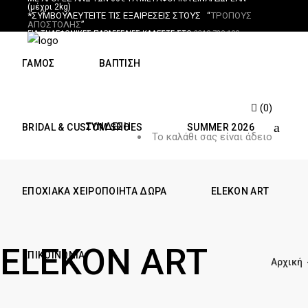
(μέχρι 2kg)
*ΣΥΜΒΟΥΛΕΥΤΕΙΤΕ ΤΙΣ ΕΞΑΙΡΕΣΕΙΣ ΣΤΟΥΣ “
ΤΡΟΠΟΥΣ
ΑΠΟΣΤΟΛΗΣ
”
ΓΙΑ ΤΗΛΕΦΩΝΙΚΕΣ ΠΑΡΑΓΓΕΛΙΕΣ ΚΑΛΕΣΤΕ ΣΤΟ
2310 720-100
ΓΆΜΟΣ
ΒΆΠΤΙΣΗ
(0)
ΣΎΝΔΕΣΗ
BRIDAL &
CUSTOM SHOES
SUMMER
2026
Το καλάθι σας είναι άδειο
ΕΠΟΧΙΑΚΆ
ΧΕΙΡΟΠΟΊΗΤΑ ΔΏΡΑ
ELEKON ART
ELEKON ART
ΕΠΙΚΟΙΝΩΝΊΑ
Αρχική