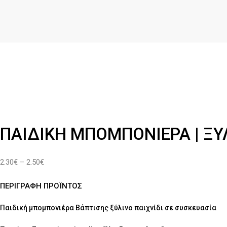
ΠΑΙΔΙΚΉ ΜΠΟΜΠΟΝΙΈΡΑ | ΞΎ
Price
2.30
€
–
2.50
€
range:
ΠΕΡΙΓΡΑΦΗ ΠΡΟΪΝΤΟΣ
2.30€
through
Παιδική μπομπονιέρα Βάπτισης ξύλινο παιχνίδι σε συσκευασία
2.50€