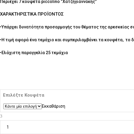
Περιέχει 7 κουφέτα piccolino “Χατζηγιαννάκης”
ΧΑΡΑΚΤΗΡΙΣΤΙΚΑ ΠΡΟΪΟΝΤΟΣ
•Υπάρχει δυνατότητα προσαρμογής του θέματος της αρεσκείας σ
•Η τιμή αφορά ένα τεμάχιο και συμπεριλαμβάνει τα κουφέτα, το δ
•Ελάχιστη παραγγελία 25 τεμάχια
Επιλέξτε
Κουφέτα
Εκκαθάριση
Παιδική
μπομπονιέρα
|