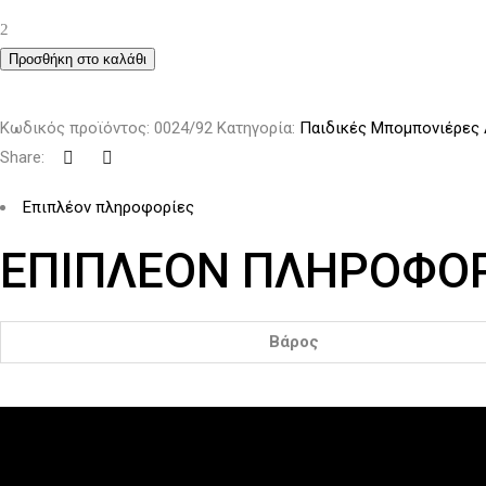
Ξύλινο
παιχνίδι
Προσθήκη στο καλάθι
Baby
Boss
Κωδικός προϊόντος:
0024/92
Κατηγορία:
Παιδικές Μπομπονιέρες 
ποσότητα
Share:
Επιπλέον πληροφορίες
ΕΠΙΠΛΈΟΝ ΠΛΗΡΟΦΟΡ
Βάρος