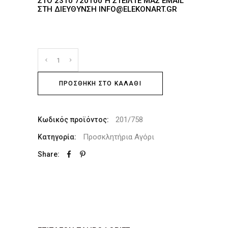
ΤΟ 2310 720100 Ή ΣΤΕΊΛΤΕ ΜΑΣ EMAIL ΣΤ
Η ΔΙΕΎΘΥΝΣΗ INFO@ELEKONART.GR
ΠΡΟΣΘΉΚΗ ΣΤΟ ΚΑΛΆΘΙ
201/758
Κωδικός προϊόντος:
Προσκλητήρια Αγόρι
Κατηγορία:
Share: