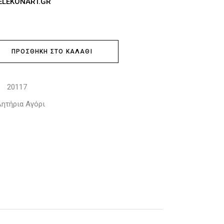
EKONART.GR
ΠΡΟΣΘΉΚΗ ΣΤΟ ΚΑΛΆΘΙ
20117
:
ητήρια Αγόρι