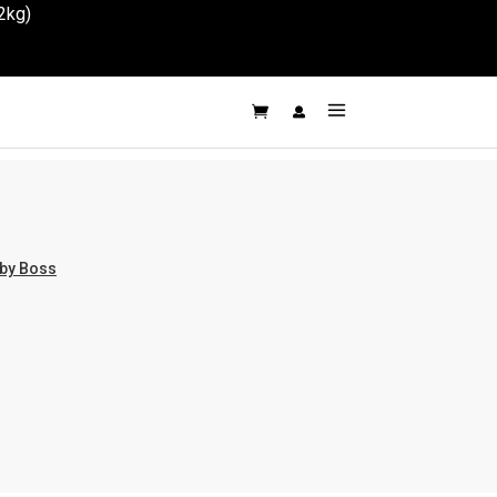
2kg)
by Boss