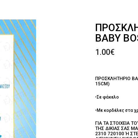
ΠΡΟΣΚΛΗ
BABY BO
1.00
€
ΠΡΟΣΚΛΗΤΉΡΙΟ ΒΆ
15CM)
•Σε φάκελο
•Με κορδέλες στα χ
ΓΙΑ ΤΑ ΣΤΟΙΧΕΊΑ Τ
ΗΣ ΔΙΚΙΆΣ ΣΑΣ ΜΑ
310 720100 Ή ΣΤΕΊ