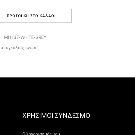
ΠΡΟΣΘΉΚΗ ΣΤΟ ΚΑΛΆΘΙ
MI1137-WHITE-GREY
:
σι αγκαλιάς αγόρι
ΧΡΉΣΙΜΟΙ ΣΎΝΔΕΣΜΟΙ
Ο λογαριασμός μου