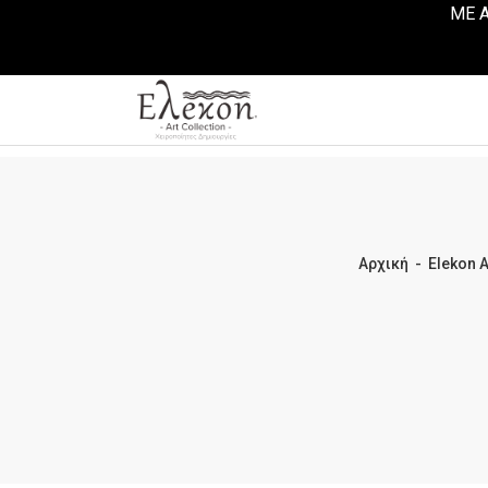
ΜΕ Α
Αρχική
-
Elekon A