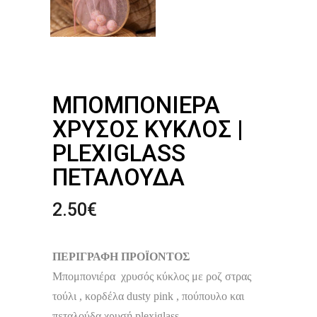
ΜΠΟΜΠΟΝΙΈΡΑ
ΧΡΥΣΌΣ ΚΎΚΛΟΣ |
PLEXIGLASS
ΠΕΤΑΛΟΎΔΑ
2.50
€
ΠΕΡΙΓΡΑΦΗ ΠΡΟΪΟΝΤΟΣ
Μπομπονιέρα χρυσός κύκλος με ροζ στρας
τούλι , κορδέλα dusty pink , πούπουλο και
πεταλούδα χρυσή plexiglass