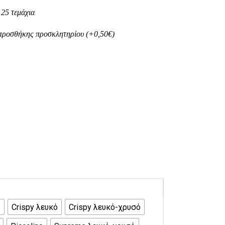
 25 τεμάχια
 προσθήκης προσκλητηρίου (+0,50€)
ς
Crispy λευκό
Crispy λευκό-χρυσό