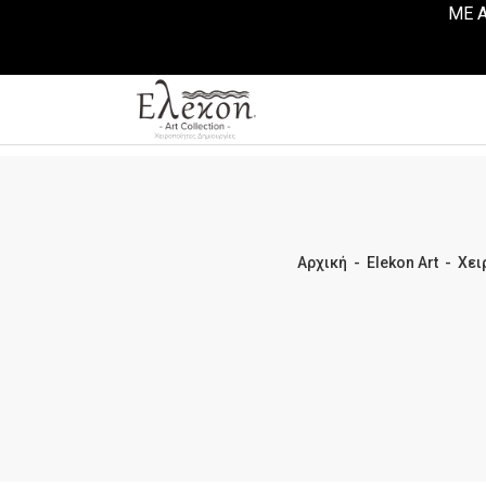
ΜΕ Α
Αρχική
-
Elekon Art
-
Χει