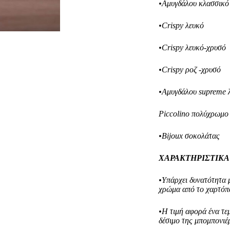
•Αμυγδάλου κλασσικ
•Crispy λευκό
•Crispy λευκό-χρυσό
•Crispy ροζ -χρυσό
•Αμυγδάλου supreme 
Piccolino πολύχρωμ
•Bijoux σοκολάτας
ΧΑΡΑΚΤΗΡΙΣΤΙΚΑ
•Υπάρχει δυνατότητα 
χρώμα από το χαρτόπ
•Η τιμή αφορά ένα τε
δέσιμο της μπομπονιέ