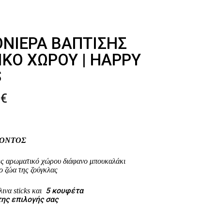
ΝΙΈΡΑ ΒΆΠΤΙΣΗΣ
ΚΌ ΧΏΡΟΥ | HAPPY
S
Price
0
€
range:
3.20€
through
ΪΟΝΤΟΣ
3.40€
ς αρωματικό χώρου διάφανο μπουκαλάκι
ο ζώα της ζούγκλας
5 κουφέτα
ινα sticks και
της επιλογής σας