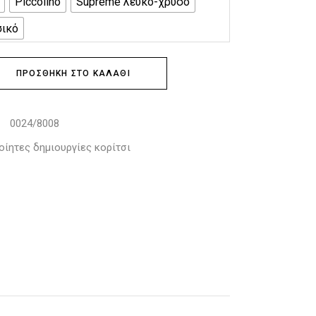
Piccolino
Supreme λευκό-χρυσό
σικό
ΠΡΟΣΘΉΚΗ ΣΤΟ ΚΑΛΆΘΙ
0024/8008
:
οίητες δημιουργίες κορίτσι