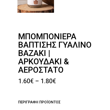
ΜΠΟΜΠΟΝΙΈΡΑ
ΒΆΠΤΙΣΗΣ ΓΥΆΛΙΝΟ
ΒΑΖΆΚΙ |
ΑΡΚΟΥΔΆΚΙ &
ΑΕΡΌΣΤΑΤΟ
Price
1.60
€
–
1.80
€
range:
1.60€
through
ΠΕΡΙΓΡΑΦΉ ΠΡΟΪΌΝΤΟΣ
1.80€