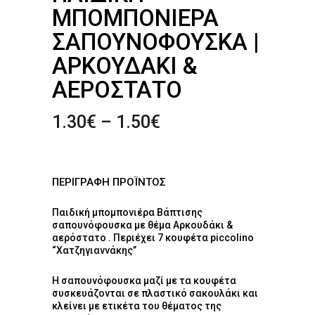
ΜΠΟΜΠΟΝΙΈΡΑ
ΣΑΠΟΥΝΌΦΟΥΣΚΑ |
ΑΡΚΟΥΔΆΚΙ &
ΑΕΡΌΣΤΑΤΟ
Price
1.30
€
–
1.50
€
range:
1.30€
through
ΠΕΡΙΓΡΑΦΗ ΠΡΟΪΝΤΟΣ
1.50€
Παιδική μπομπονιέρα Βάπτισης
σαπουνόφουσκα με θέμα Αρκουδάκι &
αερόστατο . Περιέχει 7 κουφέτα piccolino
“Χατζηγιαννάκης”
Η σαπουνόφουσκα μαζί με τα κουφέτα
συσκευάζονται σε πλαστικό σακουλάκι και
κλείνει με ετικέτα του θέματος της