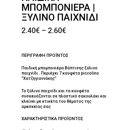
ΜΠΟΜΠΟΝΙΈΡΑ |
ΞΎΛΙΝΟ ΠΑΙΧΝΊΔΙ
Price
2.40
€
–
2.60
€
range:
2.40€
through
ΠΕΡΙΓΡΑΦΗ ΠΡΟΪΝΤΟΣ
2.60€
Παιδική μπομπονιέρα Βάπτισης ξύλινο
παιχνίδι . Περιέχει 7 κουφέτα piccolino
“Χατζηγιαννάκης”
Το ξύλινο παιχνίδι και τα κουφέτα
συσκευάζονται σε πλαστικό σακουλάκι και
κλείνει με ετικέτα του θέματος της
αρεσκείας σας
ΧΑΡΑΚΤΗΡΙΣΤΙΚΑ ΠΡΟΪΟΝΤΟΣ