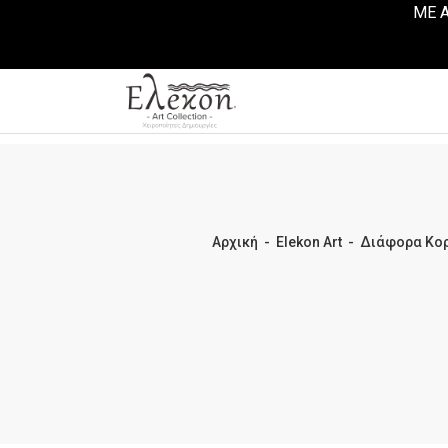
ΜΕ Α
Αρχική
-
Elekon Art
-
Διάφορα Κορ