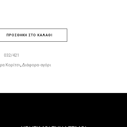
ΠΡΟΣΘΉΚΗ ΣΤΟ ΚΑΛΆΘΙ
032/421
:
ρα Κορίτσι
Διάφορα-αγόρι
,