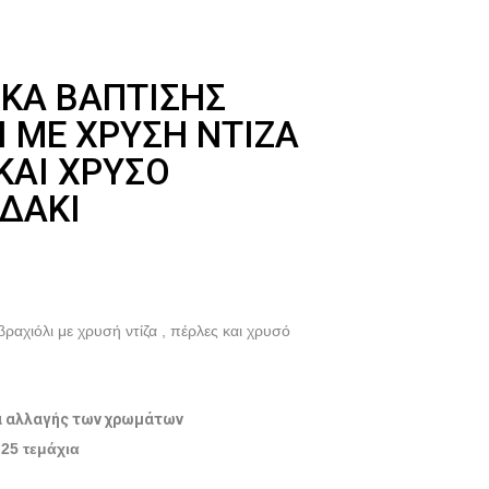
ΚΆ ΒΆΠΤΙΣΗΣ
Ι ΜΕ ΧΡΥΣΉ ΝΤΊΖΑ
ΚΑΙ ΧΡΥΣΌ
ΔΆΚΙ
ραχιόλι με χρυσή ντίζα , πέρλες και χρυσό
α αλλαγής των χρωμάτων
25 τεμάχια