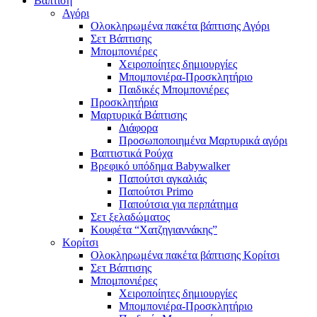
Βάπτιση
Αγόρι
Ολοκληρωμένα πακέτα βάπτισης Αγόρι
Σετ Βάπτισης
Μπομπονιέρες
Χειροποίητες δημιουργίες
Μπομπονιέρα-Προσκλητήριο
Παιδικές Μπομπονιέρες
Προσκλητήρια
Μαρτυρικά Βάπτισης
Διάφορα
Προσωποποιημένα Μαρτυρικά αγόρι
Βαπτιστικά Ρούχα
Βρεφικό υπόδημα Babywalker
Παπούτσι αγκαλιάς
Παπούτσι Primo
Παπούτσια για περπάτημα
Σετ ξελαδώματος
Κουφέτα “Χατζηγιαννάκης”
Κορίτσι
Ολοκληρωμένα πακέτα βάπτισης Κορίτσι
Σετ Βάπτισης
Μπομπονιέρες
Χειροποίητες δημιουργίες
Μπομπονιέρα-Προσκλητήριο