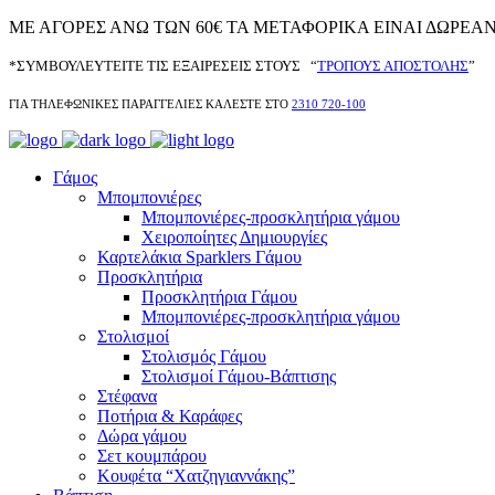
ΜΕ ΑΓΟΡΕΣ ΑΝΩ ΤΩΝ 60€ ΤΑ ΜΕΤΑΦΟΡΙΚΑ ΕΙΝΑΙ ΔΩΡΕΑΝ* 
*ΣΥΜΒΟΥΛΕΥΤΕΙΤΕ ΤΙΣ ΕΞΑΙΡΕΣΕΙΣ ΣΤΟΥΣ “
ΤΡΟΠΟΥΣ ΑΠΟΣΤΟΛΗΣ
”
ΓΙΑ ΤΗΛΕΦΩΝΙΚΕΣ ΠΑΡΑΓΓΕΛΙΕΣ ΚΑΛΕΣΤΕ ΣΤΟ
2310 720-100
Γάμος
Μπομπονιέρες
Μπομπονιέρες-προσκλητήρια γάμου
Χειροποίητες Δημιουργίες
Καρτελάκια Sparklers Γάμου
Προσκλητήρια
Προσκλητήρια Γάμου
Μπομπονιέρες-προσκλητήρια γάμου
Στολισμοί
Στολισμός Γάμου
Στολισμοί Γάμου-Βάπτισης
Στέφανα
Ποτήρια & Καράφες
Δώρα γάμου
Σετ κουμπάρου
Κουφέτα “Χατζηγιαννάκης”