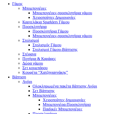
Γάμος
Μπομπονιέρες
Μπομπονιέρες-προσκλητήρια γάμου
Χειροποίητες Δημιουργίες
Καρτελάκια Sparklers Γάμου
Προσκλητήρια
Προσκλητήρια Γάμου
Μπομπονιέρες-προσκλητήρια γάμου
Στολισμοί
Στολισμός Γάμου
Στολισμοί Γάμου-Βάπτισης
Στέφανα
Ποτήρια & Καράφες
Δώρα γάμου
Σετ κουμπάρου
Κουφέτα “Χατζηγιαννάκης”
Βάπτιση
Αγόρι
Ολοκληρωμένα πακέτα βάπτισης Αγόρι
Σετ Βάπτισης
Μπομπονιέρες
Χειροποίητες δημιουργίες
Μπομπονιέρα-Προσκλητήριο
Παιδικές Μπομπονιέρες
Προσκλητήρια