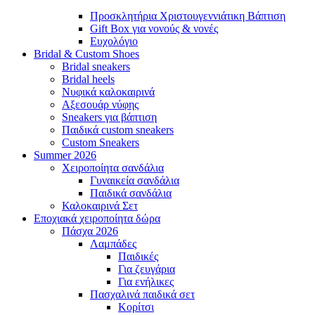
Προσκλητήρια Χριστουγεννιάτικη Βάπτιση
Gift Box για νονούς & νονές
Ευχολόγιο
Bridal &
Custom Shoes
Bridal sneakers
Bridal heels
Νυφικά καλοκαιρινά
Αξεσουάρ νύφης
Sneakers για βάπτιση
Παιδικά custom sneakers
Custom Sneakers
Summer
2026
Χειροποίητα σανδάλια
Γυναικεία σανδάλια
Παιδικά σανδάλια
Καλοκαιρινά Σετ
Εποχιακά
χειροποίητα δώρα
Πάσχα
2026
Λαμπάδες
Παιδικές
Για ζευγάρια
Για ενήλικες
Πασχαλινά παιδικά σετ
Κορίτσι