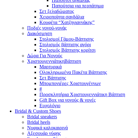
Παπούτσι αγκαλιάς
Παπούτσια για περπάτημα
Σετ ξελαδώματος
Χειροποίητα σανδάλια
Κουφέτα “Χατζηγιαννάκης”
Ποδιές νονού-νονάς
Διακόσμηση
Στολισμοί Γάμου-Βάπτισης
Στολισμός βάπτισης αγόρι
Στολισμός Βάπτισης κορίτσι
Δώρα Για Νονούς
Χριστουγεννιάτικη
Βάπτιση
Μαρτυρικά
Ολοκληρωμένα Πακέτα Βάπτισης
Σετ Βάπτισης
Μπομπονιέρες Χριστουγέννων
#
Προσκλητήρια Χριστουγεννιάτικη Βάπτιση
Gift Box για νονούς & νονές
Ευχολόγιο
Bridal &
Custom Shoes
Bridal sneakers
Bridal heels
Νυφικά καλοκαιρινά
Αξεσουάρ νύφης