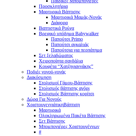
Παιδικές Μπομπονιέρες
Προσκλητήρια
Μαρτυρικά Βάπτισης
Μαρτυρικά Μαμάς-Νονάς
Διάφορα
Βαπτιστικά Ρούχα
Βρεφικό υπόδημα Babywalker
Παπούτσι Primo
Παπούτσι αγκαλιάς
Παπούτσια για περπάτημα
Σετ ξελαδώματος
Χειροποίητα σανδάλια
Κουφέτα “Χατζηγιαννάκης”
Ποδιές νονού-νονάς
Διακόσμηση
Στολισμοί Γάμου-Βάπτισης
Στολισμός βάπτισης αγόρι
Στολισμός Βάπτισης κορίτσι
Δώρα Για Νονούς
Χριστουγεννιάτικη
Βάπτιση
Μαρτυρικά
Ολοκληρωμένα Πακέτα Βάπτισης
Σετ Βάπτισης
Μπομπονιέρες Χριστουγέννων
#