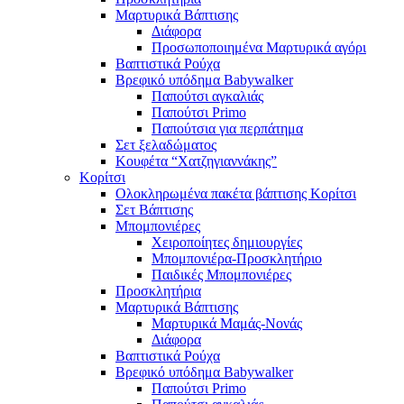
Μαρτυρικά Βάπτισης
Διάφορα
Προσωποποιημένα Μαρτυρικά αγόρι
Βαπτιστικά Ρούχα
Βρεφικό υπόδημα Babywalker
Παπούτσι αγκαλιάς
Παπούτσι Primo
Παπούτσια για περπάτημα
Σετ ξελαδώματος
Κουφέτα “Χατζηγιαννάκης”
Κορίτσι
Ολοκληρωμένα πακέτα βάπτισης Κορίτσι
Σετ Βάπτισης
Μπομπονιέρες
Χειροποίητες δημιουργίες
Μπομπονιέρα-Προσκλητήριο
Παιδικές Μπομπονιέρες
Προσκλητήρια
Μαρτυρικά Βάπτισης
Μαρτυρικά Μαμάς-Νονάς
Διάφορα
Βαπτιστικά Ρούχα
Βρεφικό υπόδημα Babywalker
Παπούτσι Primo