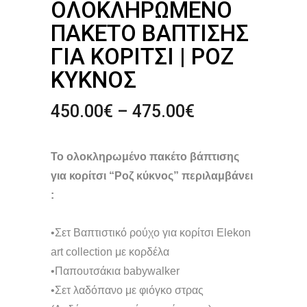
ΟΛΟΚΛΗΡΩΜΈΝΟ
ΠΑΚΈΤΟ ΒΆΠΤΙΣΗΣ
ΓΙΑ ΚΟΡΊΤΣΙ | ΡΟΖ
ΚΎΚΝΟΣ
Price
450.00
€
–
475.00
€
range:
450.00€
Το ολοκληρωμένο πακέτο βάπτισης
through
475.00€
για κορίτσι “Ροζ κύκνος” περιλαμβάνει
:
•Σετ Βαπτιστικό ρούχο για κορίτσι Elekon
art collection με κορδέλα
•Παπουτσάκια babywalker
•Σετ λαδόπανο με φιόγκο στρας