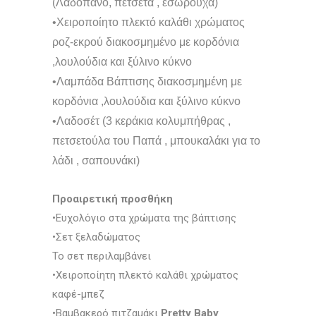
(Λαδόπανο, πετσέτα , εσώρουχα)
•Χειροποίητο πλεκτό καλάθι χρώματος
ροζ-εκρού διακοσμημένο με κορδόνια
,λουλούδια και ξύλινο κύκνο
•Λαμπάδα Βάπτισης διακοσμημένη με
κορδόνια ,λουλούδια και ξύλινο κύκνο
•Λαδοσέτ (3 κεράκια κολυμπήθρας ,
πετσετούλα του Παπά , μπουκαλάκι για το
λάδι , σαπουνάκι)
Προαιρετική προσθήκη
•Ευχολόγιο στα χρώματα της βάπτισης
•Σετ ξελαδώματος
Το σετ περιλαμβάνει
•Χειροποίητη πλεκτό καλάθι χρώματος
καφέ-μπεζ
•Βαμβακερό πιτζαμάκι
Pretty Baby