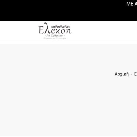
ΜΕ Α
Αρχική
-
E