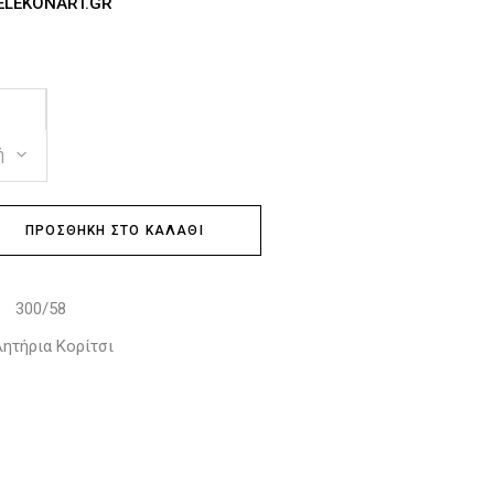
EKONART.GR
ή
ΠΡΟΣΘΉΚΗ ΣΤΟ ΚΑΛΆΘΙ
300/58
:
ητήρια Κορίτσι