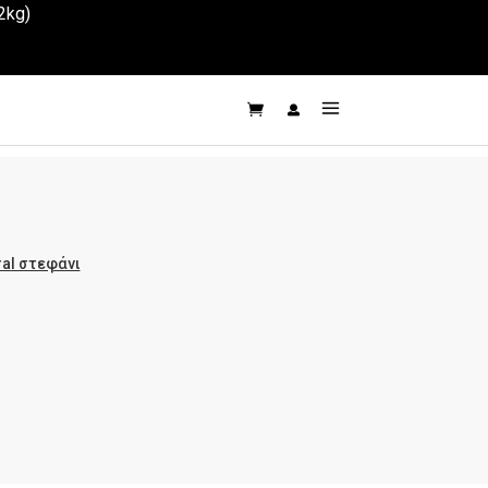
2kg)
ral στεφάνι