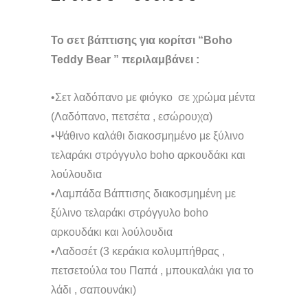
range:
270.00€
Το σετ βάπτισης για κορίτσι “Boho
through
360.00€
Teddy Bear ” περιλαμβάνει :
•Σετ λαδόπανο με φιόγκο σε χρώμα μέντα
(Λαδόπανο, πετσέτα , εσώρουχα)
•Ψάθινο καλάθι διακοσμημένο με ξύλινο
τελαράκι στρόγγυλο boho αρκουδάκι και
λούλουδια
•Λαμπάδα Βάπτισης διακοσμημένη με
ξύλινο τελαράκι στρόγγυλο boho
αρκουδάκι και λούλουδια
•Λαδοσέτ (3 κεράκια κολυμπήθρας ,
πετσετούλα του Παπά , μπουκαλάκι για το
λάδι , σαπουνάκι)