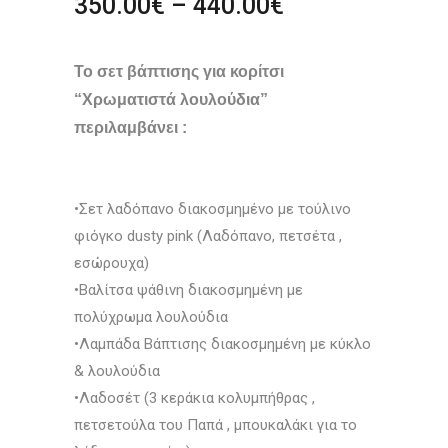
Price
350.00
€
–
440.00
€
range:
350.00€
Το σετ βάπτισης για κορίτσι
through
440.00€
“Χρωματιστά λουλούδια”
περιλαμβάνει :
•Σετ λαδόπανο διακοσμημένο με τούλινο
φιόγκο dusty pink (Λαδόπανο, πετσέτα ,
εσώρουχα)
•Βαλίτσα ψάθινη διακοσμημένη με
πολύχρωμα λουλούδια
•Λαμπάδα Βάπτισης διακοσμημένη με κύκλο
& λουλούδια
•Λαδοσέτ (3 κεράκια κολυμπήθρας ,
πετσετούλα του Παπά , μπουκαλάκι για το