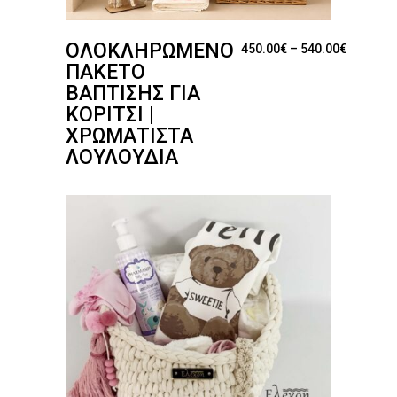
ΟΛΟΚΛΗΡΩΜΈΝΟ
Price ra
450.00
€
–
540.00
€
ΠΑΚΈΤΟ
ΒΆΠΤΙΣΗΣ ΓΙΑ
ΚΟΡΊΤΣΙ |
ΧΡΩΜΑΤΙΣΤΆ
ΛΟΥΛΟΎΔΙΑ