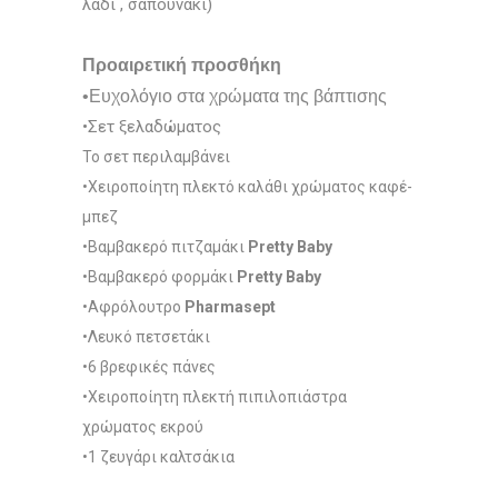
λάδι , σαπουνάκι)
Προαιρετική προσθήκη
•Ευχολόγιο στα χρώματα της βάπτισης
•Σετ ξελαδώματος
Το σετ περιλαμβάνει
•Χειροποίητη πλεκτό καλάθι χρώματος καφέ-
μπεζ
•Βαμβακερό πιτζαμάκι
Pretty Baby
•Βαμβακερό φορμάκι
Pretty Baby
•Αφρόλουτρο
Pharmasept
•Λευκό πετσετάκι
•6 βρεφικές πάνες
•Χειροποίητη πλεκτή πιπιλοπιάστρα
χρώματος εκρού
•1 ζευγάρι καλτσάκια