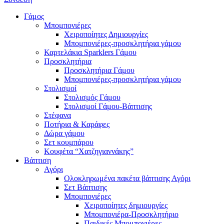
Γάμος
Μπομπονιέρες
Χειροποίητες Δημιουργίες
Μπομπονιέρες-προσκλητήρια γάμου
Καρτελάκια Sparklers Γάμου
Προσκλητήρια
Προσκλητήρια Γάμου
Μπομπονιέρες-προσκλητήρια γάμου
Στολισμοί
Στολισμός Γάμου
Στολισμοί Γάμου-Βάπτισης
Στέφανα
Ποτήρια & Καράφες
Δώρα γάμου
Σετ κουμπάρου
Κουφέτα “Χατζηγιαννάκης”
Βάπτιση
Αγόρι
Ολοκληρωμένα πακέτα βάπτισης Αγόρι
Σετ Βάπτισης
Μπομπονιέρες
Χειροποίητες δημιουργίες
Μπομπονιέρα-Προσκλητήριο
Παιδικές Μπομπονιέρες