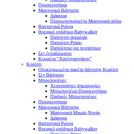
Προσκλητήρια
Μαρτυρικά Βάπτισης
Διάφορα
Προσωποποιημένα Μαρτυρικά αγόρι
Βαπτιστικά Ρούχα
Βρεφικό υπόδημα Babywalker
Παπούτσι αγκαλιάς
Παπούτσι Primo
Παπούτσια για περπάτημα
Σετ ξελαδώματος
Κουφέτα “Χατζηγιαννάκης”
Κορίτσι
Ολοκληρωμένα πακέτα βάπτισης Κορίτσι
Σετ Βάπτισης
Μπομπονιέρες
Χειροποίητες δημιουργίες
Μπομπονιέρα-Προσκλητήριο
Παιδικές Μπομπονιέρες
Προσκλητήρια
Μαρτυρικά Βάπτισης
Μαρτυρικά Μαμάς-Νονάς
Διάφορα
Βαπτιστικά Ρούχα
Βρεφικό υπόδημα Babywalker