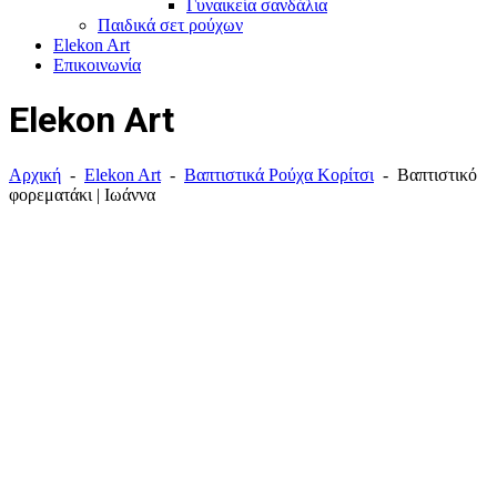
Γυναικεία σανδάλια
Παιδικά σετ
ρούχων
Elekon Art
Επικοινωνία
Elekon Art
Αρχική
-
Elekon Art
-
Βαπτιστικά Ρούχα Κορίτσι
-
Βαπτιστικό
φορεματάκι | Ιωάννα