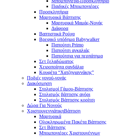
Μπομπονιέρα-Προσκλητήριο
Παιδικές Μπομπονιέρες
Προσκλητήρια
Μαρτυρικά Βάπτισης
Μαρτυρικά Μαμάς-Νονάς
Διάφορα
Βαπτιστικά Ρούχα
Βρεφικό υπόδημα Babywalker
Παπούτσι Primo
Παπούτσι αγκαλιάς
Παπούτσια για περπάτημα
Σετ ξελαδώματος
Χειροποίητα σανδάλια
Κουφέτα “Χατζηγιαννάκης”
Ποδιές νονού-νονάς
Διακόσμηση
Στολισμοί Γάμου-Βάπτισης
Στολισμός βάπτισης αγόρι
Στολισμός Βάπτισης κορίτσι
Δώρα Για Νονούς
Χριστουγεννιάτικη
Βάπτιση
Μαρτυρικά
Ολοκληρωμένα Πακέτα Βάπτισης
Σετ Βάπτισης
Μπομπονιέρες Χριστουγέννων