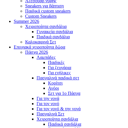
Αξεσουάρ νύφης
Sneakers για βάπτιση
Παιδικά custom sneakers
Custom Sneakers
Summer
2026
Χειροποίητα σανδάλια
Γυναικεία σανδάλια
Παιδικά σανδάλια
Καλοκαιρινά Σετ
Εποχιακά
χειροποίητα δώρα
Πάσχα
2026
Λαμπάδες
Παιδικές
Για ζευγάρια
Για ενήλικες
Πασχαλινά παιδικά σετ
Κορίτσι
Αγόρι
Σετ για 1ο Πάσχα
Για την νονά
Για τον νονό
Για τον νονό & την νονά
Πασχαλινά Σετ
Χειροποίητα σανδάλια
Παιδικά σανδάλια