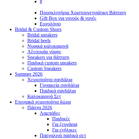
#
Προσκλητήρια Χριστουγεννιάτικη Βάπτιση
Gift Box για νονούς & νονές
Ευχολόγιο
Bridal &
Custom Shoes
Bridal sneakers
Bridal heels
Νυφικά καλοκαιρινά
Αξεσουάρ νύφης
Sneakers για βάπτιση
Παιδικά custom sneakers
Custom Sneakers
Summer
2026
Χειροποίητα σανδάλια
Γυναικεία σανδάλια
Παιδικά σανδάλια
Καλοκαιρινά Σετ
Εποχιακά
χειροποίητα δώρα
Πάσχα
2026
Λαμπάδες
Παιδικές
Για ζευγάρια
Για ενήλικες
Πασχαλινά παιδικά σετ