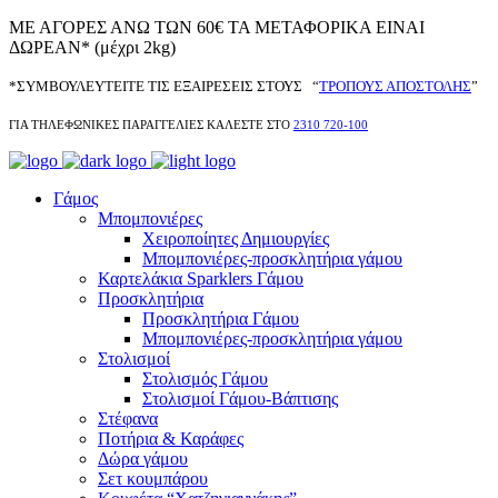
ΜΕ ΑΓΟΡΕΣ ΑΝΩ ΤΩΝ 60€ ΤΑ ΜΕΤΑΦΟΡΙΚΑ ΕΙΝΑΙ
ΔΩΡΕΑΝ* (μέχρι 2kg)
*ΣΥΜΒΟΥΛΕΥΤΕΙΤΕ ΤΙΣ ΕΞΑΙΡΕΣΕΙΣ ΣΤΟΥΣ “
ΤΡΟΠΟΥΣ ΑΠΟΣΤΟΛΗΣ
”
ΓΙΑ ΤΗΛΕΦΩΝΙΚΕΣ ΠΑΡΑΓΓΕΛΙΕΣ ΚΑΛΕΣΤΕ ΣΤΟ
2310 720-100
Γάμος
Μπομπονιέρες
Χειροποίητες Δημιουργίες
Μπομπονιέρες-προσκλητήρια γάμου
Καρτελάκια Sparklers Γάμου
Προσκλητήρια
Προσκλητήρια Γάμου
Μπομπονιέρες-προσκλητήρια γάμου
Στολισμοί
Στολισμός Γάμου
Στολισμοί Γάμου-Βάπτισης
Στέφανα
Ποτήρια & Καράφες
Δώρα γάμου
Σετ κουμπάρου