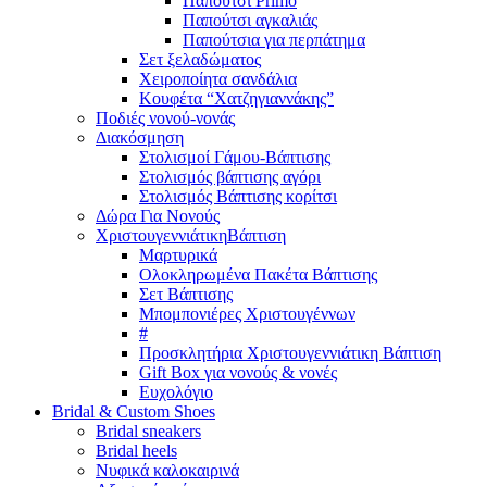
Παπούτσι Primo
Παπούτσι αγκαλιάς
Παπούτσια για περπάτημα
Σετ ξελαδώματος
Χειροποίητα σανδάλια
Κουφέτα “Χατζηγιαννάκης”
Ποδιές νονού-νονάς
Διακόσμηση
Στολισμοί Γάμου-Βάπτισης
Στολισμός βάπτισης αγόρι
Στολισμός Βάπτισης κορίτσι
Δώρα Για Νονούς
Χριστουγεννιάτικη
Βάπτιση
Μαρτυρικά
Ολοκληρωμένα Πακέτα Βάπτισης
Σετ Βάπτισης
Μπομπονιέρες Χριστουγέννων
#
Προσκλητήρια Χριστουγεννιάτικη Βάπτιση
Gift Box για νονούς & νονές
Ευχολόγιο
Bridal &
Custom Shoes
Bridal sneakers
Bridal heels
Νυφικά καλοκαιρινά