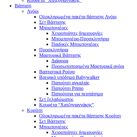
Κουφέτα “Χατζηγιαννάκης”
Βάπτιση
Αγόρι
Ολοκληρωμένα πακέτα βάπτισης Αγόρι
Σετ Βάπτισης
Μπομπονιέρες
Χειροποίητες δημιουργίες
Μπομπονιέρα-Προσκλητήριο
Παιδικές Μπομπονιέρες
Προσκλητήρια
Μαρτυρικά Βάπτισης
Διάφορα
Προσωποποιημένα Μαρτυρικά αγόρι
Βαπτιστικά Ρούχα
Βρεφικό υπόδημα Babywalker
Παπούτσι αγκαλιάς
Παπούτσι Primo
Παπούτσια για περπάτημα
Σετ ξελαδώματος
Κουφέτα “Χατζηγιαννάκης”
Κορίτσι
Ολοκληρωμένα πακέτα βάπτισης Κορίτσι
Σετ Βάπτισης
Μπομπονιέρες
Χειροποίητες δημιουργίες