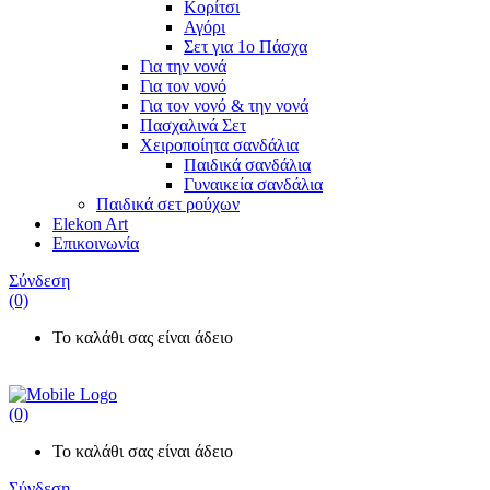
Κορίτσι
Αγόρι
Σετ για 1ο Πάσχα
Για την νονά
Για τον νονό
Για τον νονό & την νονά
Πασχαλινά Σετ
Χειροποίητα σανδάλια
Παιδικά σανδάλια
Γυναικεία σανδάλια
Παιδικά σετ
ρούχων
Elekon Art
Επικοινωνία
Σύνδεση
(0)
Το καλάθι σας είναι άδειο
(0)
Το καλάθι σας είναι άδειο
Σύνδεση