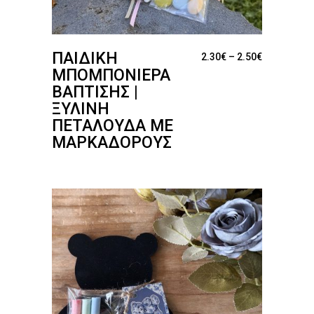
ΠΑΙΔΙΚΉ
Price range
2.30
€
–
2.50
€
ΜΠΟΜΠΟΝΙΈΡΑ
ΒΆΠΤΙΣΗΣ |
ΞΎΛΙΝΗ
ΠΕΤΑΛΟΎΔΑ ΜΕ
ΜΑΡΚΑΔΌΡΟΥΣ