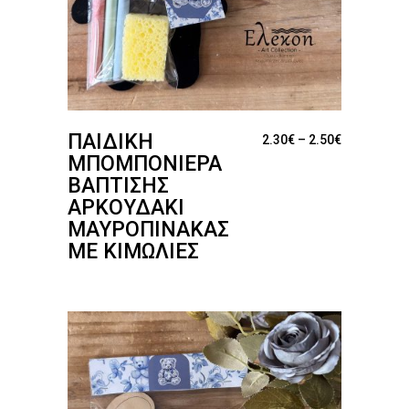
ΠΑΙΔΙΚΉ
Price range
2.30
€
–
2.50
€
ΜΠΟΜΠΟΝΙΈΡΑ
ΒΆΠΤΙΣΗΣ
ΑΡΚΟΥΔΆΚΙ
ΜΑΥΡΟΠΊΝΑΚΑΣ
ΜΕ ΚΙΜΩΛΊΕΣ