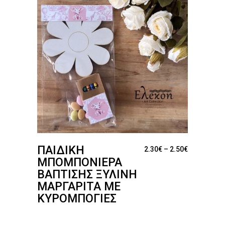
ΠΑΙΔΙΚΉ
Price range
2.30
€
–
2.50
€
ΜΠΟΜΠΟΝΙΈΡΑ
ΒΆΠΤΙΣΗΣ ΞΎΛΙΝΗ
ΜΑΡΓΑΡΊΤΑ ΜΕ
ΚΥΡΟΜΠΟΓΙΈΣ