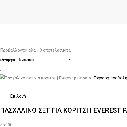
Sorted
Προβάλλονται όλα - 9 αποτελέσματα
by
latest
Γρήγορη προβολ
Αυτό
Επιλογή
το
ΠΑΣΧΑΛΙΝΌ ΣΕΤ ΓΙΑ ΚΟΡΊΤΣΙ | EVEREST 
προϊόν
έχει
55.00
€
πολλαπλές