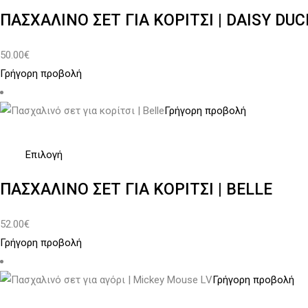
επιλεγούν
το
ΠΑΣΧΑΛΙΝΌ ΣΕΤ ΓΙΑ ΚΟΡΊΤΣΙ | DAISY DUC
στη
προϊόν
σελίδα
έχει
50.00
€
του
πολλαπλές
Γρήγορη προβολή
προϊόντος
παραλλαγές.
Οι
Γρήγορη προβολή
επιλογές
μπορούν
να
Αυτό
Επιλογή
επιλεγούν
το
ΠΑΣΧΑΛΙΝΌ ΣΕΤ ΓΙΑ ΚΟΡΊΤΣΙ | BELLE
στη
προϊόν
σελίδα
έχει
52.00
€
του
πολλαπλές
Γρήγορη προβολή
προϊόντος
παραλλαγές.
Οι
Γρήγορη προβολή
επιλογές
μπορούν