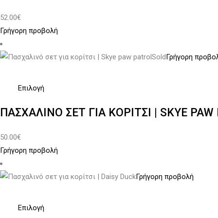
σελίδα
έχει
52.00
€
του
πολλαπλές
Γρήγορη προβολή
προϊόντος
παραλλαγές.
Οι
Sold
Γρήγορη προβο
επιλογές
μπορούν
να
Αυτό
Επιλογή
επιλεγούν
το
ΠΑΣΧΑΛΙΝΌ ΣΕΤ ΓΙΑ ΚΟΡΊΤΣΙ | SKYE PAW
στη
προϊόν
σελίδα
έχει
50.00
€
του
πολλαπλές
Γρήγορη προβολή
προϊόντος
παραλλαγές.
Οι
Γρήγορη προβολή
επιλογές
μπορούν
να
Αυτό
Επιλογή