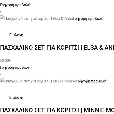
Γρήγορη προβολή
παραλλαγές.
Οι
Γρήγορη προβολή
επιλογές
μπορούν
να
Αυτό
Επιλογή
επιλεγούν
το
ΠΑΣΧΑΛΙΝΌ ΣΕΤ ΓΙΑ ΚΟΡΊΤΣΙ | ELSA & A
στη
προϊόν
σελίδα
έχει
52.00
€
του
πολλαπλές
Γρήγορη προβολή
προϊόντος
παραλλαγές.
Οι
Γρήγορη προβολή
επιλογές
μπορούν
να
Αυτό
Επιλογή
επιλεγούν
το
ΠΑΣΧΑΛΙΝΌ ΣΕΤ ΓΙΑ ΚΟΡΊΤΣΙ | MINNIE M
στη
προϊόν