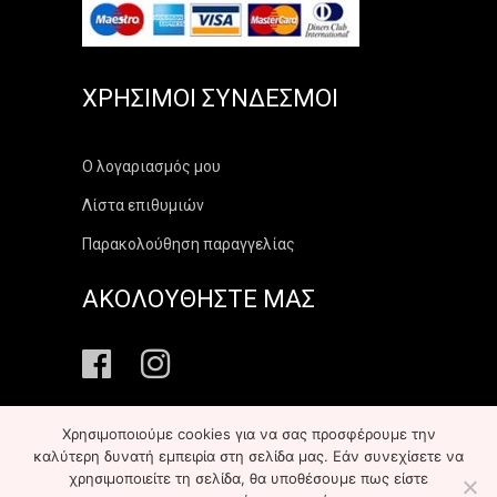
ΧΡΉΣΙΜΟΙ ΣΎΝΔΕΣΜΟΙ
Ο λογαριασμός μου
Λίστα επιθυμιών
Παρακολούθηση παραγγελίας
ΑΚΟΛΟΥΘΗΣΤΕ ΜΑΣ
Χρησιμοποιούμε cookies για να σας προσφέρουμε την
καλύτερη δυνατή εμπειρία στη σελίδα μας. Εάν συνεχίσετε να
χρησιμοποιείτε τη σελίδα, θα υποθέσουμε πως είστε
Copyright ©
2026
elekonart.gr
All Rights Reserved