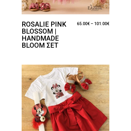
ROSALIE PINK
Price range
65.00
€
–
101.00
€
BLOSSOM |
HANDMADE
BLOOM ΣΕΤ