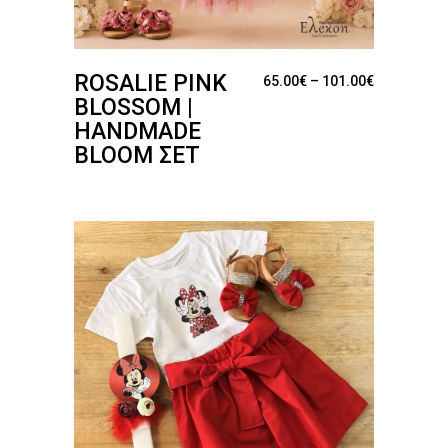
ROSALIE PINK
Price range
65.00
€
–
101.00
€
BLOSSOM |
HANDMADE
BLOOM ΣΕΤ