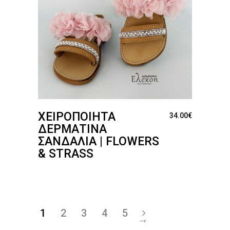
ΧΕΙΡΟΠΟΊΗΤΑ
34.00
€
ΔΕΡΜΆΤΙΝΑ
ΣΑΝΔΆΛΙΑ | FLOWERS
& STRASS
1
2
3
4
5
→