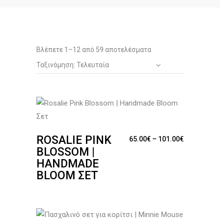
Sorted
Βλέπετε 1–12 από 59 αποτελέσματα
Ταξινόμηση: Τελευταία
by
latest
ROSALIE PINK
Price range
65.00
€
–
101.00
€
BLOSSOM |
HANDMADE
BLOOM ΣΕΤ